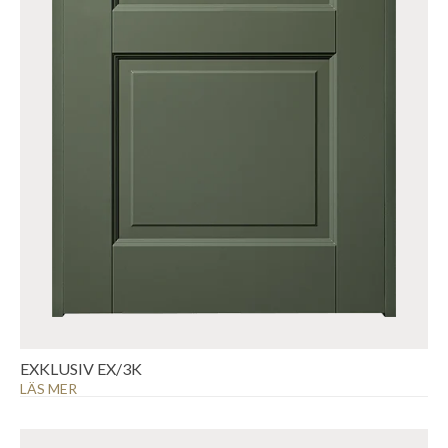
EXKLUSIV EX/3K
LÄS MER