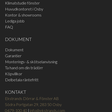
Klimatstudie fönster
Huvudkontoret i Osby
Kontor & showrooms
Lediga jobb
FAQ
DOKUMENT
Dokument
Garantier
Monterings- & skötselanvisning
Ta hand om din trädörr
Köpvillkor
Delbetala räntefritt
KONTAKT
Ekstrands Dörrar & Fönster AB
Södra Portgatan 29, 283 50 Osby
0479-100 40
|
info@ekstrands.com