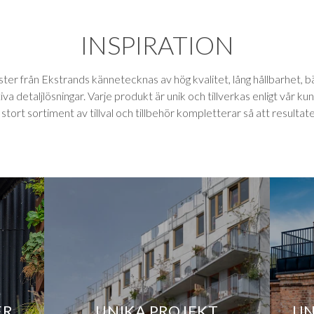
YTE
INSPIRATION
KONTAKT
INSPIRATION
ter från Ekstrands kännetecknas av hög kvalitet, lång hållbarhet, 
va detaljlösningar. Varje produkt är unik och tillverkas enligt vår ku
stort sortiment av tillval och tillbehör kompletterar så att resultatet
S
R
ER
HITTA ETT SHOWROOM NÄR
DOLD I-KARM
FÖNSTER I MASSIV EK
Ekstrands har permanenta utställni
Ger inredningsarkitektur en ny di
Ledande teknik och exklusiva mater
orter
ER
UNIKA PROJEKT
UN