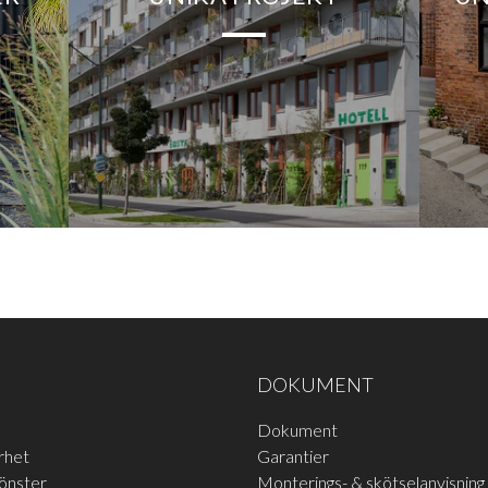
d
DOKUMENT
Dokument
rhet
Garantier
fönster
Monterings- & skötselanvisning