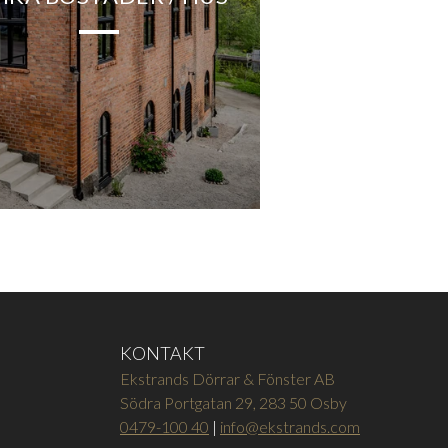
KONTAKT
Ekstrands Dörrar & Fönster AB
Södra Portgatan 29, 283 50 Osby
0479-100 40
|
info@ekstrands.com