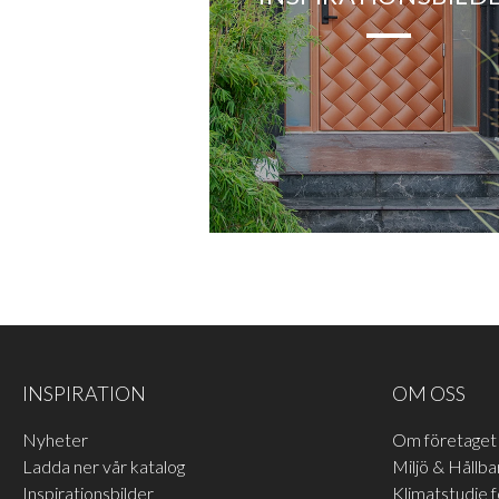
Inåtgående fönster
BAS-Familjen
Utåtgående fönster
Handtag
Fönsterhandtag
Slagportar
Innerdörrar gammal standar
INSPIRATION
OM OSS
Nyheter
Om företaget
Ladda ner vår katalog
Miljö & Hållba
Inspirationsbilder
Klimatstudie 