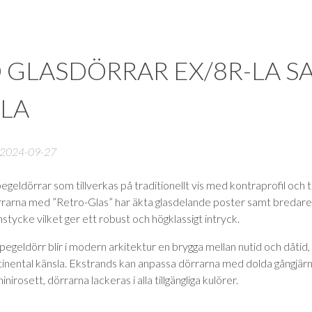
YTE
INSPIRATION
KONTAKT
 GLASDÖRRAR EX/8R-LA S
-LA
S
2024-09-27
R
ER
egeldörrar som tillverkas på traditionellt vis med kontraprofil och 
rrarna med ”Retro-Glas” har äkta glasdelande poster samt bredar
stycke vilket ger ett robust och högklassigt intryck.
HITTA ETT SHOWROOM NÄR
pegeldörr blir i modern arkitektur en brygga mellan nutid och dåtid
DOLD I-KARM
FÖNSTER I MASSIV EK
Ekstrands har permanenta utställni
tinental känsla. Ekstrands kan anpassa dörrarna med dolda gångjär
Ger inredningsarkitektur en ny di
Ledande teknik och exklusiva mater
orter
inirosett, dörrarna lackeras i alla tillgängliga kulörer.