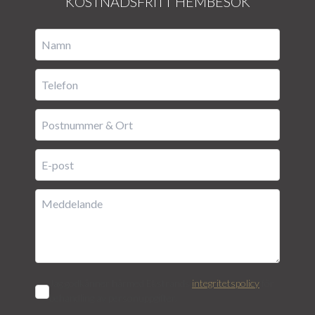
KOSTNADSFRITT HEMBESÖK
Jag godkänner härmed Ekstrands
integritetspolicy
för
behandling av personuppgifter.