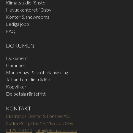
Klimatstudie fönster
Huvudkontoret i Osby
Kontor & showrooms
Lediga jobb
FAQ
DOKUMENT
Dokument
Garantier
Monterings- & skötselanvisning
Ta hand om din trädörr
Köpvillkor
Delbetala räntefritt
KONTAKT
Ekstrands Dörrar & Fönster AB
Södra Portgatan 29, 283 50 Osby
0479-100 40
|
info@ekstrands.com