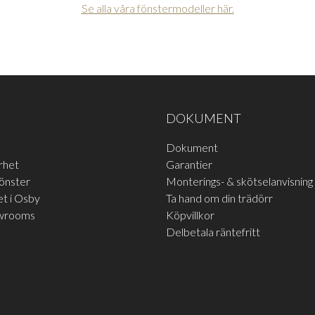
Se alla våra fönstermodeller här.
DOKUMENT
Dokument
rhet
Garantier
fönster
Monterings- & skötselanvisning
t i Osby
Ta hand om din trädörr
owrooms
Köpvillkor
Delbetala räntefritt