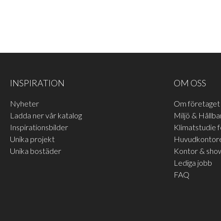
INSPIRATION
OM OSS
Nyheter
Om företaget
Ladda ner vår katalog
Miljö & Hållba
Inspirationsbilder
Klimatstudie 
Unika projekt
Huvudkontore
Unika bostäder
Kontor & sh
Lediga jobb
FAQ