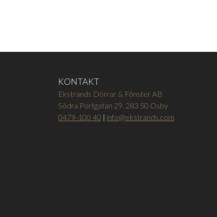
KONTAKT
Ekstrands Dörrar & Fönster AB
Södra Portgatan 29, 283 50 Osby
0479-100 40
|
info@ekstrands.com