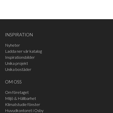
LÄS MER
LÄS MER
INSPIRATION
Nyheter
Ladda ner vår katalog
LASYR MATT KAFFE FURU
LASYR MATT ANTRACIT EK
Inspirationsbilder
Unika projekt
LÄS MER
LÄS MER
Unika bostäder
OM OSS
Om företaget
Miljö & Hållbarhet
Klimatstudie fönster
Huvudkontoret i Osby
LASYR MATT ANTRACIT
LASYR MATT SVART EK