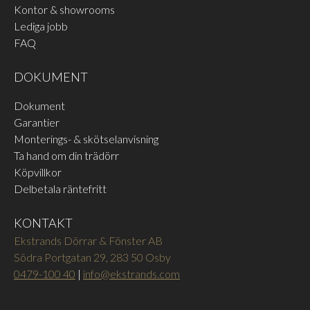
Kontor & showrooms
FURU
Lediga jobb
LÄS MER
FAQ
LÄS MER
DOKUMENT
Dokument
Garantier
Monterings- & skötselanvisning
Ta hand om din trädörr
Köpvillkor
LASYR MATT SVART FURU
LASYR MATT VIT
Delbetala räntefritt
TRANSPARENT FURU
LÄS MER
KONTAKT
LÄS MER
Ekstrands Dörrar & Fönster AB
Södra Portgatan 29, 283 50 Osby
0479-100 40
|
info@ekstrands.com