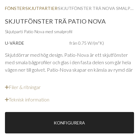
FÖNSTER
SKJUTPARTIER
SKJUTFÖNSTER TRÄ NOVA SMALPROFIL
SKJUTFÖNSTER TRÄ PATIO NOVA
Skjutparti Patio Nova med smalprofil
U-VÄRDE
från 0.75 W/(m²K)
Skjutdörrar med hög design. Patio-Nova är ett skjutfönster
med smala bågprofiler och glas i den fasta delen som går hela
vägen ner till golvet. Patio-Nova skapar en känsla av rymd där
ute och inne blir ett. Skjutdörren skjuts på utsidan och får med
sin konstruktion och obrutna tätningslist mycket god
Filer & ritningar
lufttäthet. Skjutdörren har även låspunkter på båda sidor
vilket ger ett förhöjt inbrottsskydd, kolvarna är utformade så
Teknisk information
att de leds in i slutblecket, det gör stängning lättare och
minimerar felmanövrering.
KONFIGURERA
Våra skjutpartier kan kombineras med fasta partier som
linjerar i ovan och underkant.