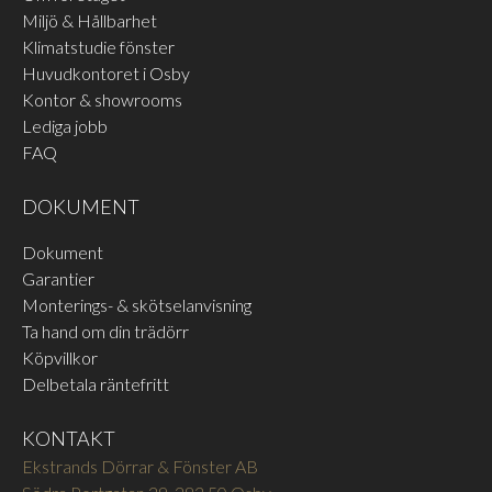
Miljö & Hållbarhet
FSB ALU 0810
FSB ALU SPECIAL RAL
Blästrad aluminium svart
FSB's aluminium handtag kan
Klimatstudie fönster
anodiserad
även lackeras i RAL kulörer
Huvudkontoret i Osby
LÄS MER
LÄS MER
mot förfrågan
Kontor & showrooms
Lediga jobb
FAQ
DOKUMENT
Dokument
Garantier
Monterings- & skötselanvisning
FSB ROSTFRI 6204
FSB ROSTFRI 6205
Rostfritt stål matt borstad
Rostfritt stål polerad
Ta hand om din trädörr
LÄS MER
LÄS MER
Köpvillkor
Delbetala räntefritt
KONTAKT
Ekstrands Dörrar & Fönster AB