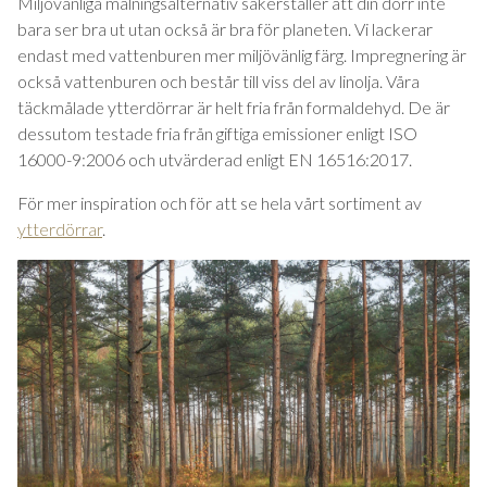
Miljövänliga målningsalternativ säkerställer att din dörr inte
bara ser bra ut utan också är bra för planeten. Vi lackerar
endast med vattenburen mer miljövänlig färg. Impregnering är
också vattenburen och består till viss del av linolja. Våra
täckmålade ytterdörrar är helt fria från formaldehyd. De är
dessutom testade fria från giftiga emissioner enligt ISO
16000-9:2006 och utvärderad enligt EN 16516:2017.
För mer inspiration och för att se hela vårt sortiment av
ytterdörrar
.