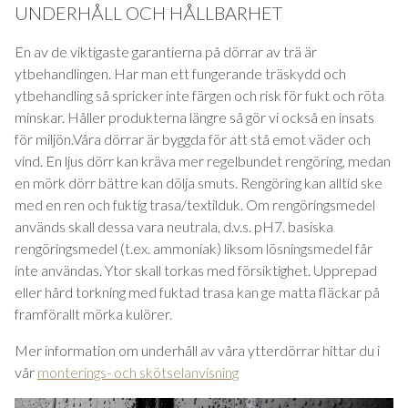
UNDERHÅLL OCH HÅLLBARHET
En av de viktigaste garantierna på dörrar av trä är
ytbehandlingen. Har man ett fungerande träskydd och
ytbehandling så spricker inte färgen och risk för fukt och röta
minskar. Håller produkterna längre så gör vi också en insats
för miljön.Våra dörrar är byggda för att stå emot väder och
vind. En ljus dörr kan kräva mer regelbundet rengöring, medan
en mörk dörr bättre kan dölja smuts. Rengöring kan alltid ske
med en ren och fuktig trasa/textilduk. Om rengöringsmedel
används skall dessa vara neutrala, d.v.s. pH7. basiska
rengöringsmedel (t.ex. ammoniak) liksom lösningsmedel får
inte användas. Ytor skall torkas med försiktighet. Upprepad
eller hård torkning med fuktad trasa kan ge matta fläckar på
framförallt mörka kulörer.
Mer information om underhåll av våra ytterdörrar hittar du i
vår
monterings- och skötselanvisning