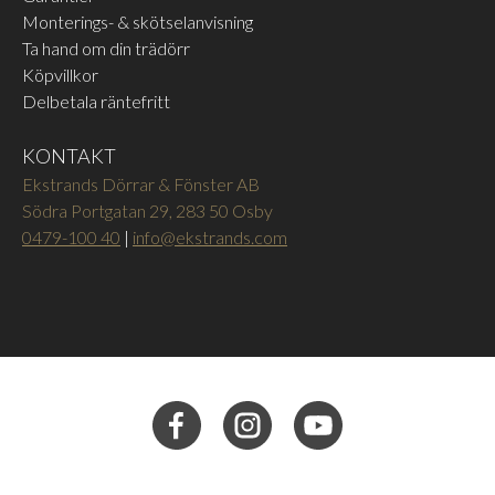
Monterings- & skötselanvisning
Ta hand om din trädörr
Köpvillkor
Delbetala räntefritt
KONTAKT
Ekstrands Dörrar & Fönster AB
Södra Portgatan 29, 283 50 Osby
0479-100 40
|
info@ekstrands.com