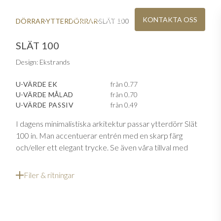
HÅLLBARHET
KONTAKTA OSS
DÖRRAR
YTTERDÖRRAR
SLÄT 100
SLÄT 100
Design: Ekstrands
U-VÄRDE EK
från 0.77
U-VÄRDE MÅLAD
från 0.70
U-VÄRDE PASSIV
från 0.49
I dagens minimalistiska arkitektur passar ytterdörr Slät
100 in. Man accentuerar entrén med en skarp färg
och/eller ett elegant trycke. Se även våra tillval med
rostfria dekorbeläggningar m.m.
A DIG
Filer & ritningar
Ekstrands kan tillverka ytterdörrar upp till 1,5m på
YTTERDÖRRAR MED ÄKTA STEN
ÄKTA TRÄFÖNSTER
KATALOG & PRISLISTA
ngar på flera
bredden och 3m på höjden.
mension
ial
Storslaget och lyxigt välkommande
Tidstypiska fönster med möbelkvalitet
Ladda ner eller beställ hem Ekstrands broschyrer