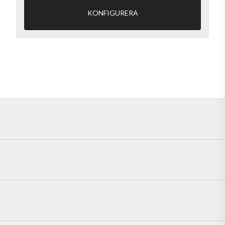
KONFIGURERA
Ytterdörr Slät 100, tillval Takhög YD-karm med