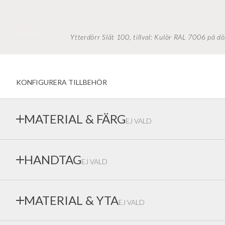
Ytterdörr Slät 100, tillval: Kulör RAL 7006 på dö
KONFIGURERA TILLBEHÖR
MATERIAL & FÄRG
EJ VALD
Vi lackerar i alla kulörer. Vi rekommenderar RAL då dessa kul
HANDTAG
EJ VALD
utomhusbruk. Dörrar kan levereras med olika kulör på in/utsid
återges exakt på skärm, kontakta oss gärna för att beställa pro
Vi erbjuder ett brett sortiment av kvalitetstrycken och beslag
MATERIAL & YTA
EJ VALD
behov och går att beställas efter nyckelnummer. Avbildade tryc
ytbehandlingar, se vår prisbok för alla alternativ.