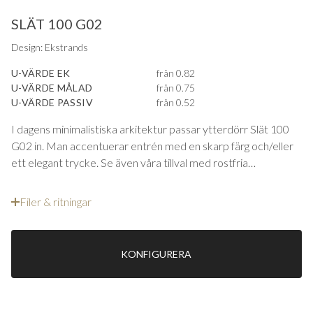
SLÄT 100 G02
Design: Ekstrands
U-VÄRDE EK
från 0.82
U-VÄRDE MÅLAD
från 0.75
U-VÄRDE PASSIV
från 0.52
I dagens minimalistiska arkitektur passar ytterdörr Slät 100
G02 in. Man accentuerar entrén med en skarp färg och/eller
ett elegant trycke. Se även våra tillval med rostfria
dekorbeläggningar m.m.
Filer & ritningar
KONFIGURERA