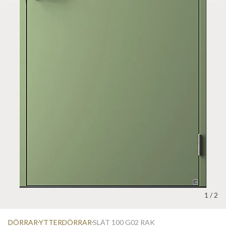
1
/
2
DÖRRAR
YTTERDÖRRAR
SLÄT 100 G02 RAK