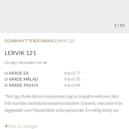
1
/
10
DÖRRAR
YTTERDÖRRAR
LERVIK 121
LERVIK 121
Design: Alexander Lervik
U-VÄRDE EK
från 0.77
U-VÄRDE MÅLAD
från 0.70
U-VÄRDE PASSIV
från 0.49
"När jag ritade dörren inspirerades jag av trappformationer, dels
från konsten med bland annat konstnären Solewitt, men även från
byggnader som Mayafolkets olika pyramider. En viktig detalj var
att trapporna skulle gå inåt i dörren och inte vara utanpåliggande,
detta medförde utmaningar och avancerad produktutveckling.
Filer & ritningar