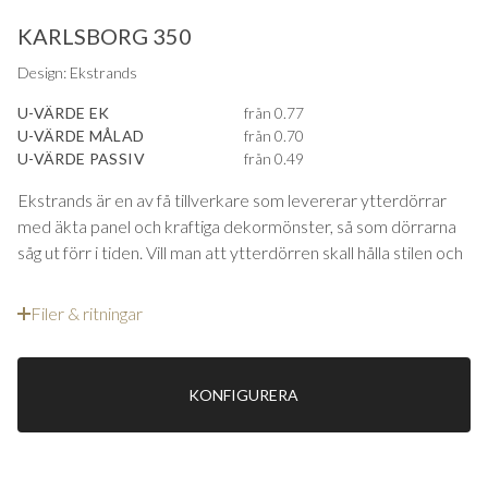
KARLSBORG 350
Design: Ekstrands
U-VÄRDE EK
från 0.77
U-VÄRDE MÅLAD
från 0.70
U-VÄRDE PASSIV
från 0.49
Ekstrands är en av få tillverkare som levererar ytterdörrar
med äkta panel och kraftiga dekormönster, så som dörrarna
såg ut förr i tiden. Vill man att ytterdörren skall hålla stilen och
passa med den gamla tidstypiska arkitekturen, då skall man
inte kompromissa. I vår ytterdörr Karlsborg 350 har vi hämtat
Filer & ritningar
inspiration från sekelskiftets nationalromantiska formspråk
som passar denna tidens arkitektur..
KONFIGURERA
Ekstrands kan tillverka ytterdörrar upp till 1,5m på bredden
och 3m på höjden.