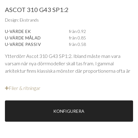
ASCOT 310 G43 SP1:2
Design: Ekstrands
U-VÄRDE EK
från 0.92
U-VÄRDE MÅLAD
från 0.85
U-VÄRDE PASSIV
från 0.58
Ytterdörr Ascot 310 G43 SP1:2. Ibland måste man vara
varsam när nya dörrmodeller skall tas fram. I gammal
arkitektur finns klassiska mönster där proportionerna ofta är
perfekta då designen vuxit fram över mer än ett sekel. Man
ändrar inte detta utan förfinar genom val av profiler på
Filer & ritningar
speglar och ramträ.
Ascot 310 G43 SP1:2 har en klassisk glasöppning med spröjs
KONFIGURERA
upptill och tillverkas med profilerat ramträ, kontraprofiler och
försänkta speglar utvändigt. I ytterdörren Ascot-serien
kombinerar vi ett äkta utseende med dagens krav på
isolering, täthet och målningsgarantier.