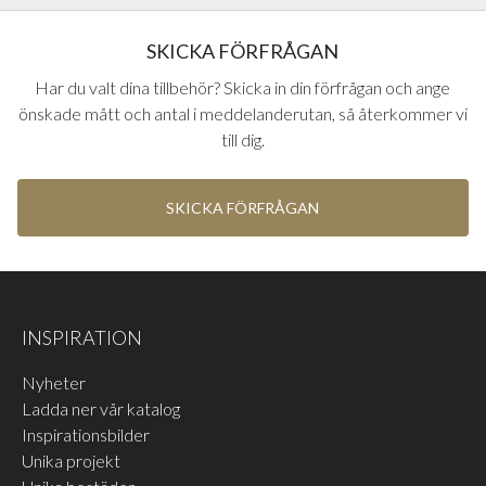
ytbehandlingar på handtag från Europas ledande
beslagsleverantörer
Beroende på vilken låskista och vilket handtag man väljer så
SKICKA FÖRFRÅGAN
kan utseendet och funktioner på lås och vred skilja.
Har du valt dina tillbehör? Skicka in din förfrågan och ange
önskade mått och antal i meddelanderutan, så återkommer vi
till dig.
SKICKA FÖRFRÅGAN
FSB ALU 0105
FSB ALU 0810
Polerad aluminium
Blästrad aluminium svart
EKSTRANDS TILLVALSLÅS
FSB BEHÖR PLUG-IN
naturfärgad anodisering
anodiserad
Ekstrands tillvalslås på
Nyckelskylt och WC-vred
LÄS MER
LÄS MER
innerdörrar för högre
vid val av FSBs plug-in
INSPIRATION
LÄS MER
LÄS MER
standard och
handtag. Man kan även välja
Nyheter
kvalitetskänsla.
bort hål för nyckelskylt på
Ladda ner vår katalog
våra innerdörrar för ett
Inspirationsbilder
renare utseende om man
Unika projekt
inte har behov av att låsa