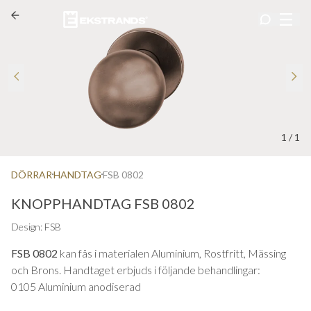
1
/
1
DÖRRAR
HANDTAG
FSB 0802
KNOPPHANDTAG FSB 0802
Design: FSB
FSB 0802
kan fås i materialen Aluminium, Rostfritt, Mässing
och Brons. Handtaget erbjuds i följande behandlingar:
0105 Aluminium anodiserad
0510 Aluminium blästrad matt medium brons