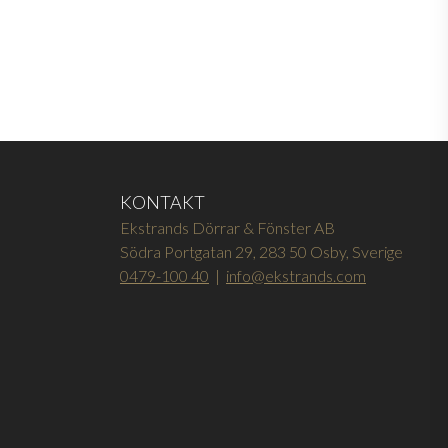
KONTAKT
Ekstrands Dörrar & Fönster AB
Södra Portgatan 29, 283 50 Osby, Sverige
0479-100 40
|
info@ekstrands.com