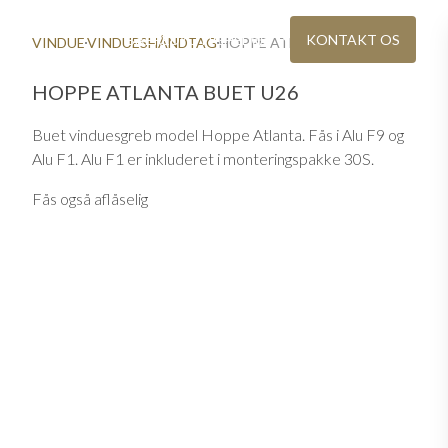
BAEREDYGTIGHED
KONTAKT OS
VINDUE
VINDUESHÅNDTAG
HOPPE ATLANTA BUET U26
HOPPE ATLANTA BUET U26
Buet vinduesgreb model Hoppe Atlanta. Fås i Alu F9 og
Alu F1. Alu F1 er inkluderet i monteringspakke 30S.
Fås også aflåselig
IG
KATALOG OG PRISLISTE
re steder
Download eller bestil Ekstrand-brochurer
VINDUER I ÆGTE TRÆ
teriale
Moderne vinduer med møbelkvalitet