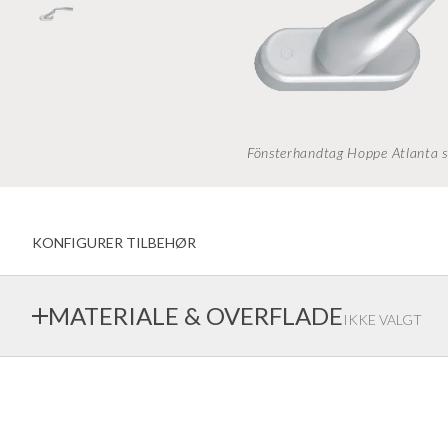
Vindue indadvendt
kreative farvevalg
Udadvendte vinduer
BAS-familien
vindueshåndtag
Dørgreb
Garageportar
Inderdøre gammel standard
Fönsterhandtag Hoppe Atlanta svän
KONFIGURER TILBEHØR
MATERIALE & OVERFLADE
IKKE VALGT
Ekstrands tilbyder en bred vifte af materialer og overfladebe
førende monteringsleverandører