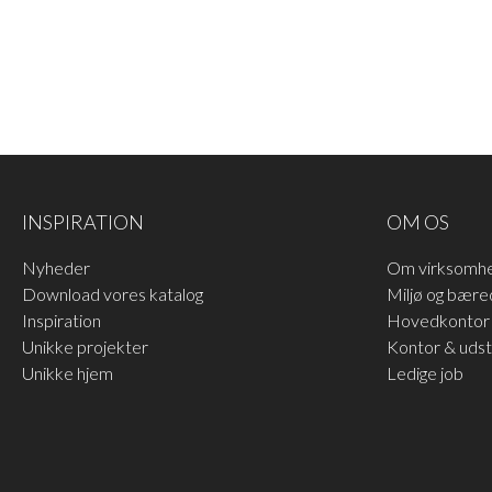
HOPPE SORT F9714M
HOPPE ALU F1
Hoppe aluminiumshåndtag
Hoppe aluminiumshåndtag
INSPIRATION
OM OS
i mat sort farve F9714M
med behandling Alu F1 sølv
LÆS MERE
LÆS MERE
farvet
Nyheder
Om virksomh
Download vores katalog
Miljø og bære
Inspiration
Hovedkontor 
Unikke projekter
Kontor & udsti
Unikke hjem
Ledige job