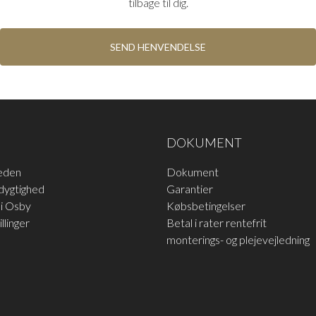
tilbage til dig.
SEND HENVENDELSE
HOPPE ALU F9
Hoppe aluminium håndtag i
DOKUMENT
Alu F9 stål farve
LÆS MERE
eden
Dokument
dygtighed
Garantier
i Osby
Købsbetingelser
llinger
Betal i rater rentefrit
monterings- og plejevejledning