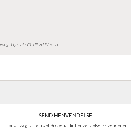
gt i ljus alu F1 till vridfönster
handlinger på håndtag fra Europas
SEND HENVENDELSE
Har du valgt dine tilbehør? Send din henvendelse, så vender vi