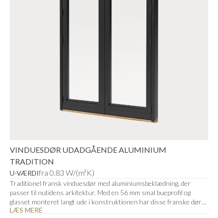
VINDUESDØR UDADGÅENDE ALUMINIUM
TRADITION
fra 0.83 W/(m²K)
U-VÆRDI
Traditionel fransk vinduesdør med aluminiumsbeklædning, der
passer til nutidens arkitektur. Med en 56 mm smal bueprofil og
glasset monteret langt ude i konstruktionen har disse franske døre
LÆS MERE
et stilrent look.