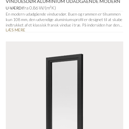
VINDUESDØR ALUMINIUM UDÅDGÅENDE MODERN
fra 0.86 W/(m²K)
U-VÆRDI
En modern udadgående vinduesdør. Buen og rammen er tilsammen
kun 108 mm, den udvendige aluminiumsprofil er designet til at skabe
indtrykket af et klassisk fransk vindue i træ. På indersiden har den
LÆS MERE
franske dør lige profiler.