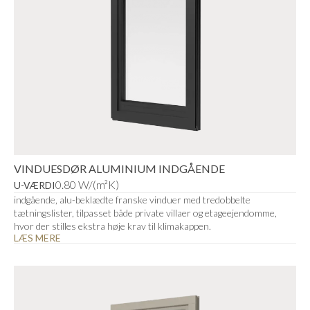
VINDUESDØR ALUMINIUM INDGÅENDE
0.80 W/(m²K)
U-VÆRDI
indgående, alu-beklædte franske vinduer med tredobbelte
tætningslister, tilpasset både private villaer og etageejendomme,
hvor der stilles ekstra høje krav til klimakappen.
LÆS MERE