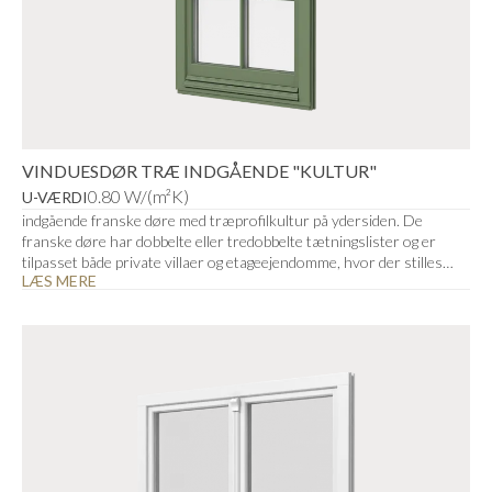
VINDUESDØR TRÆ INDGÅENDE "KULTUR"
0.80 W/(m²K)
U-VÆRDI
indgående franske døre med træprofilkultur på ydersiden. De
franske døre har dobbelte eller tredobbelte tætningslister og er
tilpasset både private villaer og etageejendomme, hvor der stilles
LÆS MERE
ekstra høje krav til klimakappen.