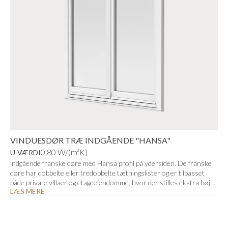
VINDUESDØR TRÆ INDGÅENDE "HANSA"
0.80 W/(m²K)
U-VÆRDI
indgående franske døre med Hansa profil på ydersiden. De franske
døre har dobbelte eller tredobbelte tætningslister og er tilpasset
både private villaer og etageejendomme, hvor der stilles ekstra høje
LÆS MERE
krav til klimaskallen.