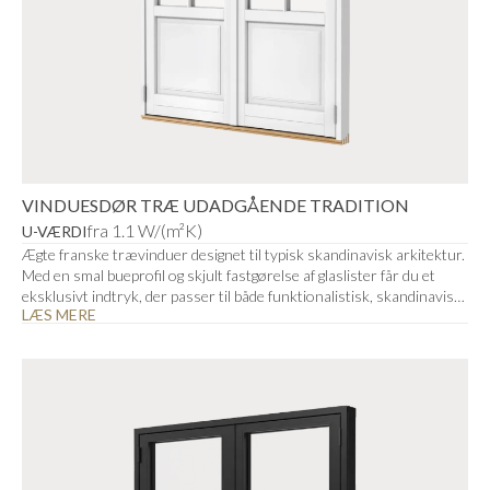
VINDUESDØR TRÆ UDADGÅENDE TRADITION
fra 1.1 W/(m²K)
U-VÆRDI
Ægte franske trævinduer designet til typisk skandinavisk arkitektur.
Med en smal bueprofil og skjult fastgørelse af glaslister får du et
eksklusivt indtryk, der passer til både funktionalistisk, skandinavisk
LÆS MERE
stil eller herregård.