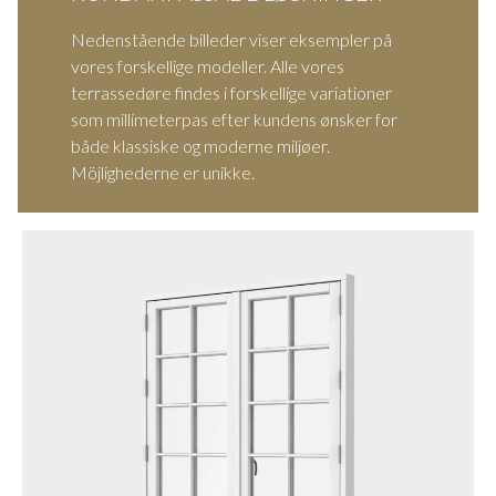
Nedenstående billeder viser eksempler på
vores forskellige modeller. Alle vores
terrassedøre findes i forskellige variationer
som millimeterpas efter kundens ønsker for
både klassiske og moderne miljøer.
Möjlighederne er unikke.