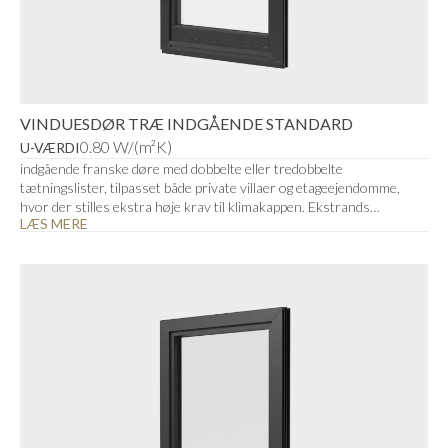
VINDUESDØR TRÆ INDGÅENDE STANDARD
0.80 W/(m²K)
U-VÆRDI
indgående franske døre med dobbelte eller tredobbelte
tætningslister, tilpasset både private villaer og etageejendomme,
hvor der stilles ekstra høje krav til klimakappen. Ekstrands
LÆS MERE
vinduesdøre kan integreres i væggen med overisolering af karmen,
hvilket øger varmeisoleringsevnen.