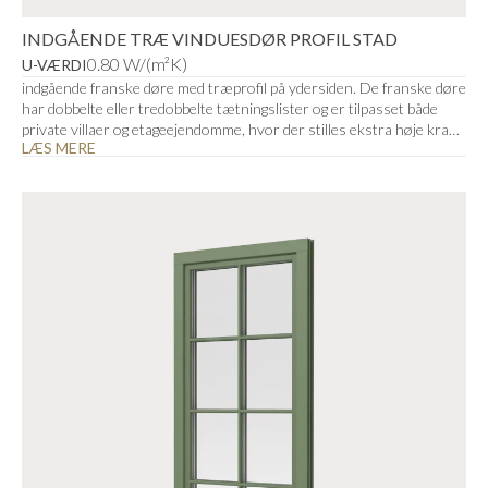
INDGÅENDE TRÆ VINDUESDØR PROFIL STAD
0.80 W/(m²K)
U-VÆRDI
indgående franske døre med træprofil på ydersiden. De franske døre
har dobbelte eller tredobbelte tætningslister og er tilpasset både
private villaer og etageejendomme, hvor der stilles ekstra høje krav
LÆS MERE
til klimakappen.