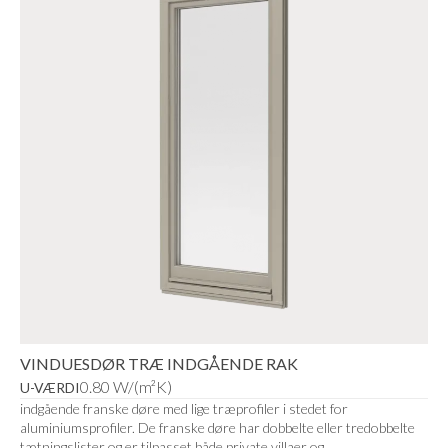
VINDUESDØR TRÆ INDGÅENDE RAK
0.80 W/(m²K)
U-VÆRDI
indgående franske døre med lige træprofiler i stedet for
aluminiumsprofiler. De franske døre har dobbelte eller tredobbelte
tætningslister og er tilpasset både private villaer og