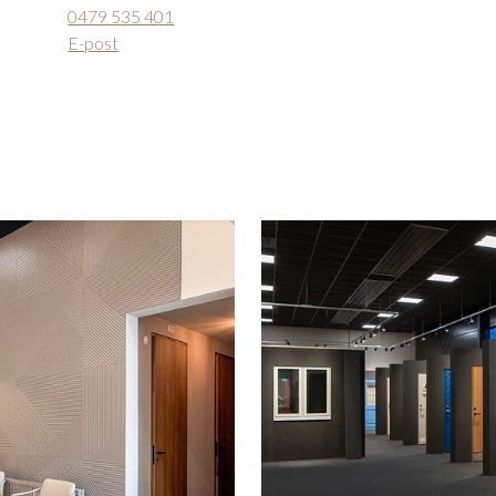
0479 535 401
E-post