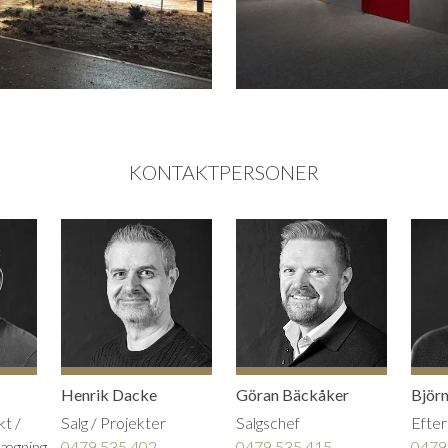
KONTAKTPERSONER
Henrik Dacke
Göran Bäckåker
Björn
kt /
Salg / Projekter
Salgschef
Efte
lægning
0479 535 402
0479 535 415
0479