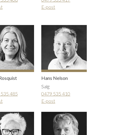
st
E-post
Rosquist
Hans Nelson
Salg
 535 485
0479 535 410
st
E-post