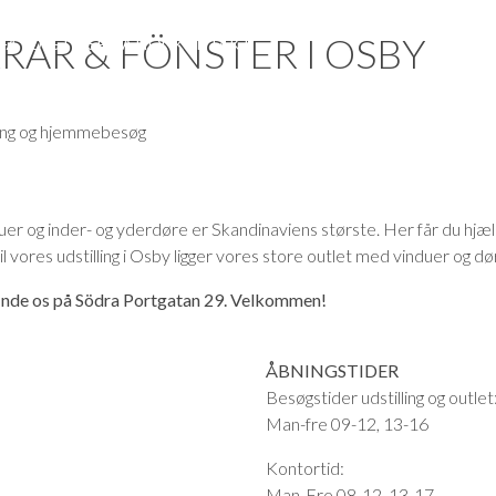
AR & FÖNSTER I OSBY
 FÆRDIGT
INSPIRATION
KONTAKT
R
ing og hjemmebesøg
RE
E
duer og inder- og yderdøre er Skandinaviens største. Her får du hjæ
MED
 til vores udstilling i Osby ligger vores store outlet med vinduer og dø
ORMER
finde os på Södra Portgatan 29. Velkommen!
FIND ET SHOWROOM NÆR D
Ekstrands har faste udstillinger fle
ÅBNINGSTIDER
Besøgstider udstilling og outlet
VINDUER I MASSIVT EGETRÆ
Man-fre 09-12, 13-16
Førende teknologi og eksklusive ma
vinduer
Kontortid:
Man-Fre 08-12, 13-17