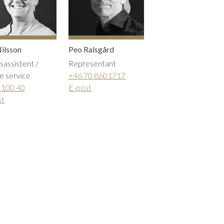
ilsson
Peo Ralsgård
sassistent /
Representant
e service
+46 70 8601717
 100 40
E-post
st