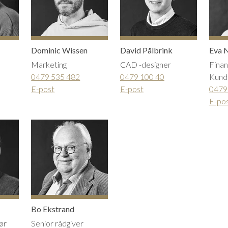
Dominic Wissen
David Pålbrink
Eva N
Marketing
CAD -designer
Finan
0479 535 482
0479 100 40
Kund
E-post
E-post
0479
E-po
Bo Ekstrand
ør
Senior rådgiver