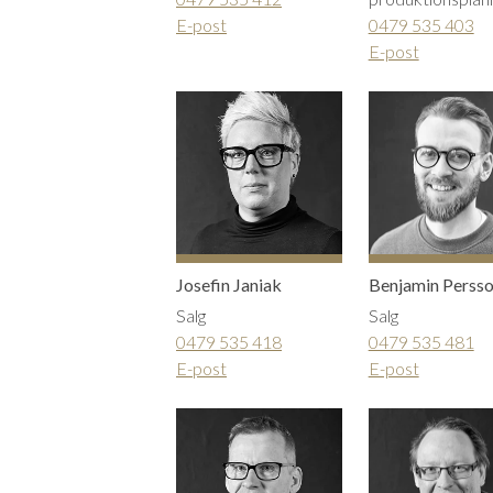
E-post
0479 535 403
E-post
Josefin Janiak
Benjamin Perss
Salg
Salg
0479 535 418
0479 535 481
E-post
E-post