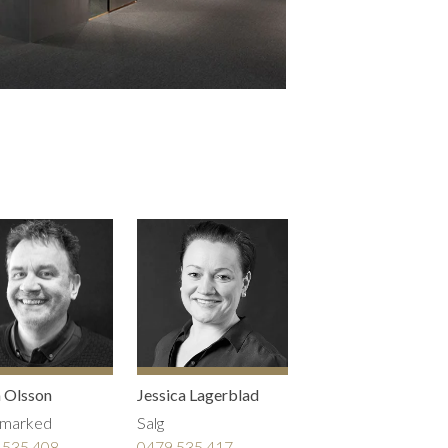
 Olsson
Jessica Lagerblad
rmarked
Salg
 535 408
0479 535 417