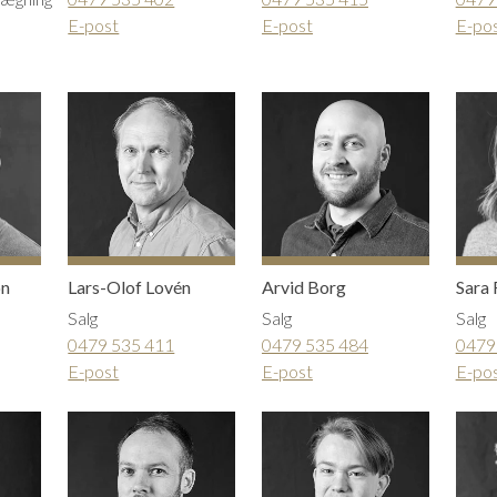
E-post
E-post
E-po
on
Lars-Olof Lovén
Arvid Borg
Sara 
Salg
Salg
Salg
0479 535 411
0479 535 484
0479
E-post
E-post
E-po