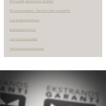
Personlig sikkerhed i boliger
Ekstrandslånet - Betal i rater rentefrit
Garantibetingelser
Købsbetingelser
persondatapolitik
reklamationsformular