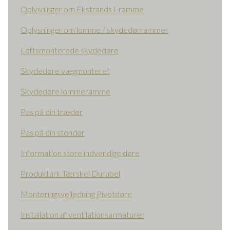
Oplysninger om Ekstrands I-ramme
Oplysninger om lomme / skydedørrammer
Loftsmonterede skydedøre
Skydedøre vægmonteret
Skydedøre lommeramme
Pas på din trædør
Pas på din stendør
Information store indvendige døre
Produktark Tærskel Durabel
Monteringsvejledning Pivotdøre
Installation af ventilationsarmaturer