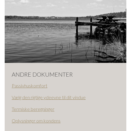
ANDRE DOKUMENTER
Passivhuskomfort
Vælg den rigtige ydeevne til dit vindue
Termiske beregninger
Oplysninger om kondens