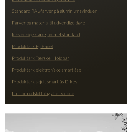
Standard RAL-farver på aluminiumsvinduer
Farver og material til udvendige døre
Indvendige døre gammel standard
Produktark Eg Panel
Produktark Tærskel Holdbar
Produktark elektroniske smartlåse
Produktark skjult smartlås D-key
Læs om udskiftning af et vindue