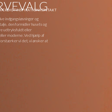
RVEVALG
 FÆRDIGT
INSPIRATION
KONTAKT
ve indgangsløsninger og
talje, den formidler husets og
R
 udtryksfuldt eller
k eller moderne. Ved hjælp af
RE
forstærker vi det, vi ønsker at
E
MED
ORMER
FIND ET SHOWROOM NÆR D
Ekstrands har faste udstillinger fle
VINDUER I MASSIVT EGETRÆ
Førende teknologi og eksklusive ma
vinduer