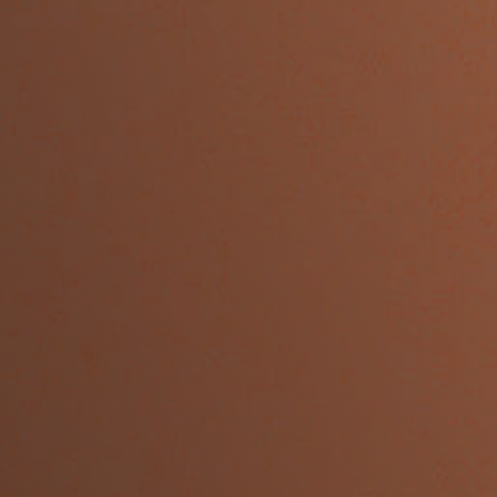
Vindue indadvendt
kreative farvevalg
Udadvendte vinduer
BAS-familien
vindueshåndtag
Dørgreb
Garageportar
Inderdøre gammel standard