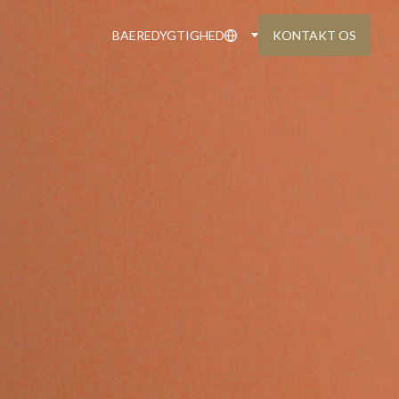
BAEREDYGTIGHED
KONTAKT OS
IG
KATALOG OG PRISLISTE
re steder
Download eller bestil Ekstrand-brochurer
VINDUER I ÆGTE TRÆ
teriale
Moderne vinduer med møbelkvalitet