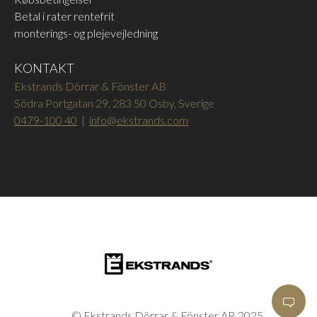
Betal i rater rentefrit
monterings- og plejevejledning
KONTAKT
Ekstrands Dörrar & Fönster AB
Södra Portgatan 29, 283 50 Osby, Sverige
0479-100 40
|
info@ekstrands.com
© Ekstrands Dörrar & Fönster AB 2025