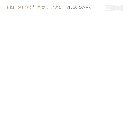
INSPIRATION
|
UNIKKE HUSE
| VILLA RANARP
VILLA RANARP