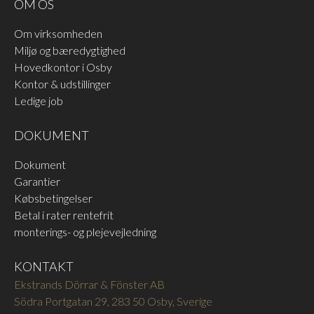
OM OS
Om virksomheden
Miljø og bæredygtighed
Hovedkontor i Osby
Kontor & udstillinger
Ledige job
DOKUMENT
Dokument
Garantier
Købsbetingelser
Betal i rater rentefrit
monterings- og plejevejledning
KONTAKT
Ekstrands Dörrar & Fönster AB
Södra Portgatan 29, 283 50 Osby, Sverige