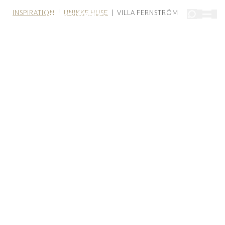
INSPIRATION
|
UNIKKE HUSE
| VILLA FERNSTRÖM
VILLA FERNSTRÖM