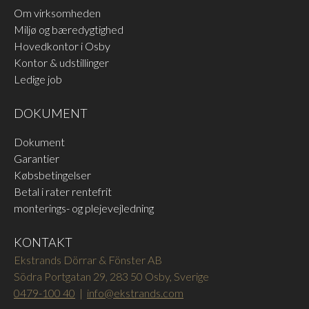
Om virksomheden
Miljø og bæredygtighed
Hovedkontor i Osby
Kontor & udstillinger
Ledige job
DOKUMENT
Dokument
Garantier
Købsbetingelser
Betal i rater rentefrit
monterings- og plejevejledning
KONTAKT
Ekstrands Dörrar & Fönster AB
Södra Portgatan 29, 283 50 Osby, Sverige
0479-100 40
|
info@ekstrands.com