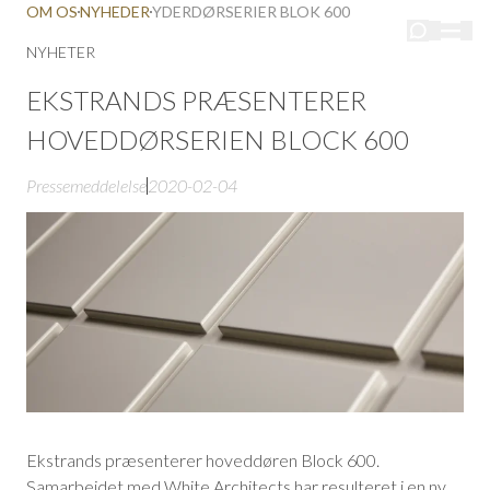
OM OS
NYHEDER
YDERDØRSERIER BLOK 600
NYHETER
EKSTRANDS PRÆSENTERER
HOVEDDØRSERIEN BLOCK 600
Pressemeddelelse
2020-02-04
Ekstrands præsenterer hoveddøren Block 600.
Samarbejdet med White Architects har resulteret i en ny