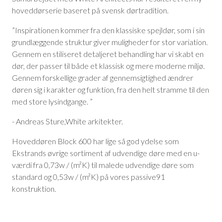
hoveddørserie baseret på svensk dørtradition.
”Inspirationen kommer fra den klassiske spejldør, som i sin
grundlæggende struktur giver muligheder for stor variation.
Gennem en stiliseret detaljeret behandling har vi skabt en
dør, der passer til både et klassisk og mere moderne miljø.
Gennem forskellige grader af gennemsigtighed ændrer
døren sig i karakter og funktion, fra den helt stramme til den
med store lysindgange. ”
- Andreas Sture,White arkitekter.
Hoveddøren Block 600 har lige så god ydelse som
Ekstrands øvrige sortiment af udvendige døre med en u-
værdi fra 0,73w / (m²K) til malede udvendige døre som
standard og 0,53w / (m²K) på vores passive91
konstruktion.