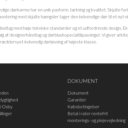
dige dørkarme har en unik pasform, tætning og kvalitet. Skjulte fori
montering med skjulte hængsler tager den indvendige dør til et nyt n
åndtag med høje tekniske standarder og et udfordrende design. Ek
alg af designerhåndtag og dørbladsspecialtilpasninger. Vi giver arkite
skræddersyet indvendig dørløsning af højeste klasse.
DOKUMENT
eden
Dokument
dygtighed
Garantier
i Osby
Købsbetingelser
llinger
Betal i rater rentefrit
monterings- og plejevejledning