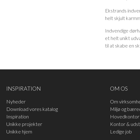
Vindue indadvendt
kreative farvevalg
Udadvendte vinduer
Ekstrands indven
BAS-familien
helt skjult karm
vindueshåndtag
Dørgreb
Indvendige dørh
Garageportar
et helt unikt udv
Inderdøre gammel standard
til at skabe en 
INSPIRATION
OM OS
Nyheder
Om virksomh
Download vores katalog
Miljø og bære
Inspiration
Hovedkontor 
Unikke projekter
Kontor & udsti
Unikke hjem
Ledige job