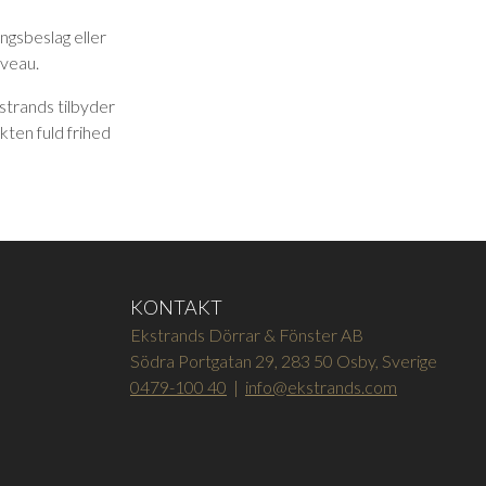
ngsbeslag eller
iveau.
strands tilbyder
kten fuld frihed
KONTAKT
Ekstrands Dörrar & Fönster AB
Södra Portgatan 29, 283 50 Osby, Sverige
0479-100 40
|
info@ekstrands.com