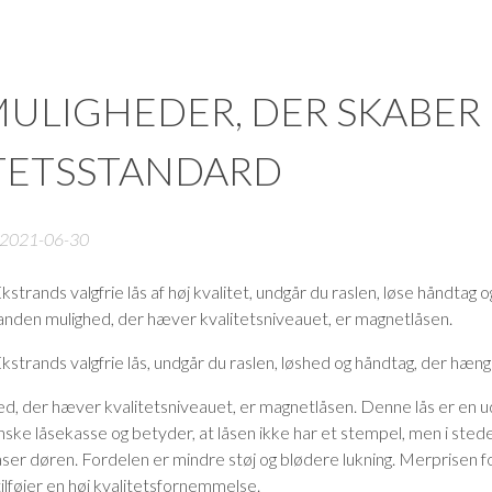
 FÆRDIGT
INSPIRATION
KONTAKT
ULIGHEDER, DER SKABER
R
TETSSTANDARD
RE
E
2021-06-30
MED
ORMER
strands valgfrie lås af høj kvalitet, undgår du raslen, løse håndtag 
nden mulighed, der hæver kvalitetsniveauet, er magnetlåsen.
FIND ET SHOWROOM NÆR D
Ekstrands har faste udstillinger fle
kstrands valgfrie lås, undgår du raslen, løshed og håndtag, der hæng
VINDUER I MASSIVT EGETRÆ
d, der hæver kvalitetsniveauet, er magnetlåsen. Denne lås er en ud
Førende teknologi og eksklusive ma
enske låsekasse og betyder, at låsen ikke har et stempel, men i sted
vinduer
låser døren. Fordelen er mindre støj og blødere lukning. Merprisen fo
lføjer en høj kvalitetsfornemmelse.