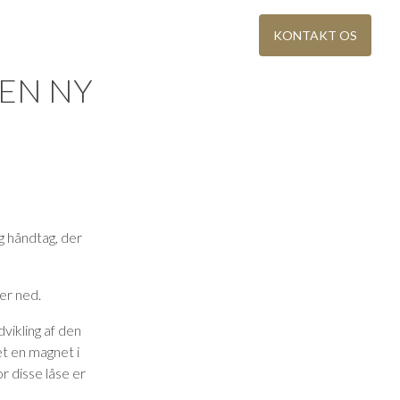
BAEREDYGTIGHED
KONTAKT OS
 EN NY
og håndtag, der
IG
KATALOG OG PRISLISTE
re steder
Download eller bestil Ekstrand-brochurer
er ned.
VINDUER I ÆGTE TRÆ
vikling af den
teriale
Moderne vinduer med møbelkvalitet
et en magnet i
r disse låse er