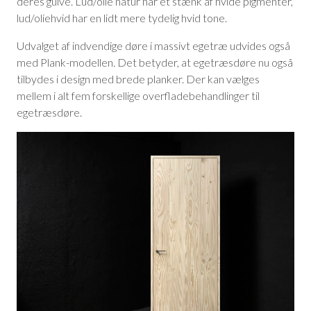
deres gulve. Lud/olie natur har et stænk af hvide pigmenter,
lud/oliehvid har en lidt mere tydelig hvid tone.
Udvalget af indvendige døre i massivt egetræ udvides også
med Plank-modellen. Det betyder, at egetræsdøre nu også
tilbydes i design med brede planker. Der kan vælges
mellem i alt fem forskellige overfladebehandlinger til
egetræsdøre.