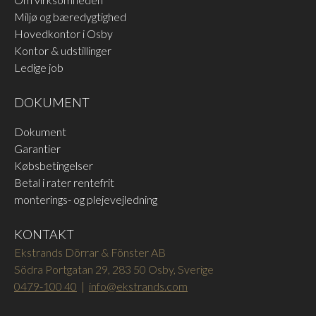
Miljø og bæredygtighed
Hovedkontor i Osby
Kontor & udstillinger
Ledige job
DOKUMENT
Dokument
Garantier
Købsbetingelser
Betal i rater rentefrit
monterings- og plejevejledning
KONTAKT
Ekstrands Dörrar & Fönster AB
Södra Portgatan 29, 283 50 Osby, Sverige
0479-100 40
|
info@ekstrands.com