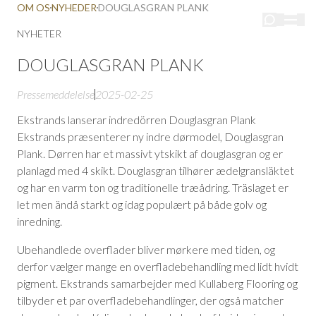
OM OS
NYHEDER
DOUGLASGRAN PLANK
NYHETER
DOUGLASGRAN PLANK
Pressemeddelelse
2025-02-25
Ekstrands lanserar indredörren Douglasgran Plank
Ekstrands præsenterer ny indre dørmodel, Douglasgran
Plank. Dørren har et massivt ytskikt af douglasgran og er
planlagd med 4 skikt. Douglasgran tilhører ædelgransläktet
og har en varm ton og traditionelle træådring. Träslaget er
let men ändå starkt og idag populært på både golv og
inredning.
Ubehandlede overflader bliver mørkere med tiden, og
derfor vælger mange en overfladebehandling med lidt hvidt
pigment. Ekstrands samarbejder med Kullaberg Flooring og
tilbyder et par overfladebehandlinger, der også matcher