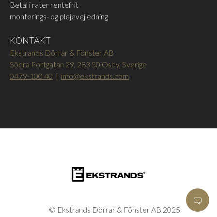
Betal i rater rentefrit
monterings- og plejevejledning
KONTAKT
Ekstrands Dörrar & Fönster AB
Södra Portgatan 29, 283 50 Osby, Sverige
0479-100 40
|
info@ekstrands.com
© Ekstrands Dörrar & Fönster AB 2025