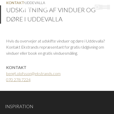
KONTAKT
UDDEVALLA
UDSKIFTNING AF VINDUER OG
DØRE I UDDEVALLA
Hvis du overvejer at udskifte vinduer og døre i Uddevalla?
Kontakt Ekstrands repræsentant for gratis rådgivning om
vinduer eller book en gratis vinduesmåling.
KONTAKT
bengt.olofsson@ekstrands.com
070 278 7224
INSPIRATION