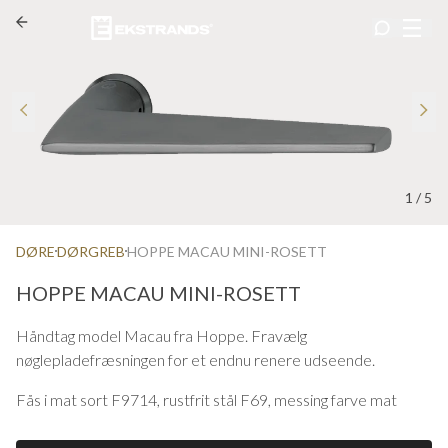
1
/
5
DØRE
DØRGREB
HOPPE MACAU MINI-ROSETT
HOPPE MACAU MINI-ROSETT
Håndtag model Macau fra Hoppe. Fravælg
nøglepladefræsningen for et endnu renere udseende.
Fås i mat sort F9714, rustfrit stål F69, messing farve mat
F78-1-R, antracit mat F97-1-R og kobber farve mat F84-1-R