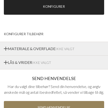
KONFIGURER
KONFIGURER TILBEHØR
MATERIALE & OVERFLADE
IKKE VALGT
LÅS & VRIDER
IKKE VALGT
Ekstrands tilbyder en bred vifte af materialer og
overfladebehandlinger på håndtag fra Europas førende
monteringsleverandører
Afhængigt af hvilken låsekasse og hvilket håndtag du vælger,
SEND HENVENDELSE
kan udseendet og funktionerne på låsen og knappen variere.
Har du valgt dine tilbehør? Send din henvendelse, og angiv
ønskede mål og antal i beskedfeltet, så vender vi tilbage til dig.
SEND HENVENDELSE