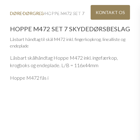
BAEREDYGTIGHED
KONTAKT OS
DØRE
DØRGREB
HOPPE M472 SET 7
HOPPE M472 SET 7 SKYDEDØRSBESLAG
Låsbart håndtag til skål M472 inkl. fingerkopkrog, linealliste og
endeplade
Låsbart skålhåndtag Hoppe M472 inkl. ingefærkop,
krogboks og endeplade. L/B = 116x44mm
Hoppe M472 fås i
Alu F41-R
Alu F49-R
IG
KATALOG OG PRISLISTE
re steder
Download eller bestil Ekstrand-brochurer
Alu F42-R
Alu F97-1-R
VINDUER I ÆGTE TRÆ
Alu F78-1-R
teriale
Moderne vinduer med møbelkvalitet
Alu F96-1-R
Alu F84-1-R