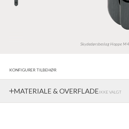
Vindue indadvendt
kreative farvevalg
Udadvendte vinduer
BAS-familien
vindueshåndtag
Dørgreb
Garageportar
Inderdøre gammel standard
Skydedørsbeslag Hoppe M472
KONFIGURER TILBEHØR
MATERIALE & OVERFLADE
IKKE VALGT
Ekstrands tilbyder en bred vifte af materialer og overfladebe
førende monteringsleverandører