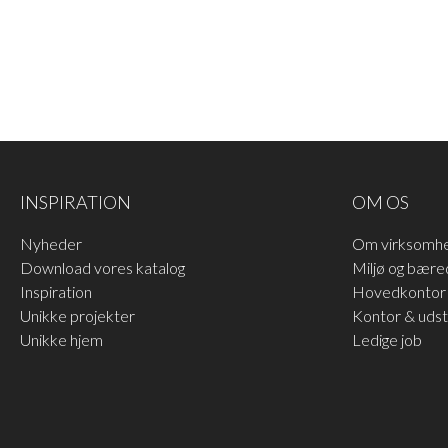
HOPPE F42-R RUSTFRI
HOPPE F41-R MAT KROM
LOOK
Hoppe håndtag i mat krom
Hoppe håndtag i rustfrit
INSPIRATION
OM OS
F41-R
look F42-R
LÆS MERE
Nyheder
Om virksomh
LÆS MERE
Download vores katalog
Miljø og bære
Inspiration
Hovedkontor 
Unikke projekter
Kontor & udsti
Unikke hjem
Ledige job
HOPPE F97-1-R ANTRACIT