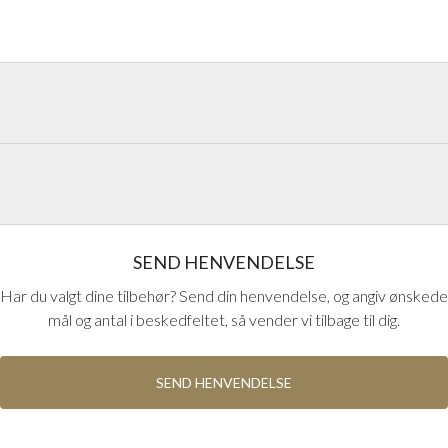
handlinger på håndtag fra Europas
kan udseendet og funktionerne på
SEND HENVENDELSE
Har du valgt dine tilbehør? Send din henvendelse, og angiv ønskede
mål og antal i beskedfeltet, så vender vi tilbage til dig.
SEND HENVENDELSE
HOPPE F41-R MAT KROM
HOPPE F49-R KROM BLANK
Hoppe håndtag i mat krom
Hoppe håndtag i blank
F41-R
krom F49-R