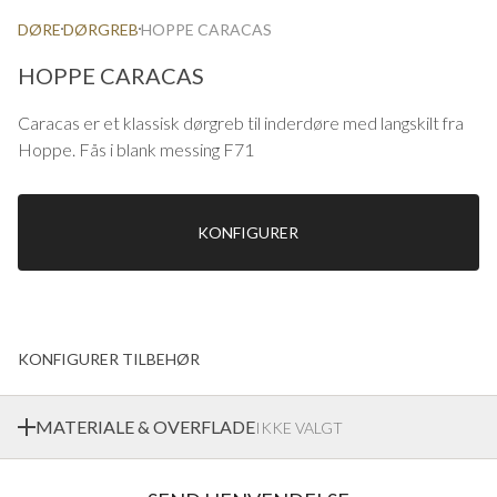
DØRE
DØRGREB
HOPPE CARACAS
HOPPE CARACAS
Caracas er et klassisk dørgreb til inderdøre med langskilt fra
Hoppe. Fås i blank messing F71
KONFIGURER
KONFIGURER TILBEHØR
MATERIALE & OVERFLADE
IKKE VALGT
Ekstrands tilbyder en bred vifte af materialer og