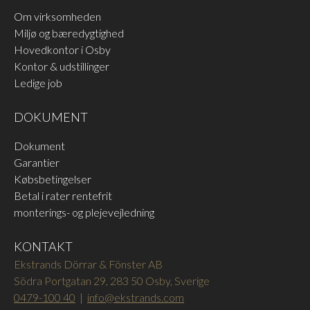
Om virksomheden
Miljø og bæredygtighed
Hovedkontor i Osby
Kontor & udstillinger
Ledige job
DOKUMENT
Dokument
Garantier
Købsbetingelser
Betal i rater rentefrit
monterings- og plejevejledning
KONTAKT
Ekstrands Dörrar & Fönster AB
Södra Portgatan 29, 283 50 Osby, Sverige
0479-100 40
|
info@ekstrands.com