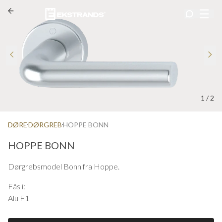
1
/
2
DØRE
DØRGREB
HOPPE BONN
HOPPE BONN
Dørgrebsmodel Bonn fra Hoppe.
Fås i:
Alu F1
Rustfrit F69