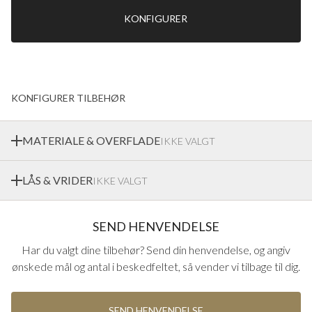
KONFIGURER
KONFIGURER TILBEHØR
MATERIALE & OVERFLADE
IKKE VALGT
LÅS & VRIDER
IKKE VALGT
Ekstrands tilbyder en bred vifte af materialer og
overfladebehandlinger på håndtag fra Europas førende
monteringsleverandører
Afhængigt af hvilken låsekasse og hvilket håndtag du vælger,
SEND HENVENDELSE
kan udseendet og funktionerne på låsen og knappen variere.
Har du valgt dine tilbehør? Send din henvendelse, og angiv
ønskede mål og antal i beskedfeltet, så vender vi tilbage til dig.
SEND HENVENDELSE