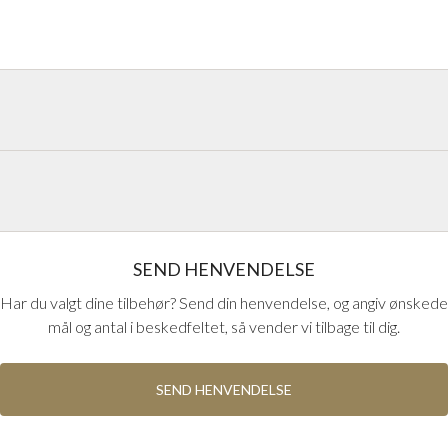
handlinger på håndtag fra Europas
kan udseendet og funktionerne på
SEND HENVENDELSE
Har du valgt dine tilbehør? Send din henvendelse, og angiv ønskede
mål og antal i beskedfeltet, så vender vi tilbage til dig.
SEND HENVENDELSE
HOPPE SORT F9714M
Hoppe aluminiumshåndtag
i mat sort farve F9714M