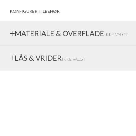
Vindue indadvendt
kreative farvevalg
Udadvendte vinduer
KONFIGURER TILBEHØR
BAS-familien
vindueshåndtag
Dørgreb
MATERIALE & OVERFLADE
Garageportar
IKKE VALGT
Inderdøre gammel standard
Ekstrands tilbyder en bred vifte af materialer og overfladebe
LÅS & VRIDER
IKKE VALGT
førende monteringsleverandører
Afhængigt af hvilken låsekasse og hvilket håndtag du vælger, 
låsen og knappen variere.
HOPPE ALU F1
HOPPE F69 RUSTFRI
Hoppe aluminiumshåndtag
Hoppe håndtag i F69
med behandling Alu F1 sølv
rustfri stål mat