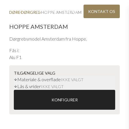
BAEREDYGTIGHED
KONTAKT OS
DØRE
DØRGREB
HOPPE AMSTERDAM
HOPPE AMSTERDAM
Dørgrebsmodel Amsterdam fra Hoppe.
Fås i:
Alu F1
Rustfrit F69
Sort F9714
TILGÆNGELIGE VALG
Materiale & overflade
IKKE VALGT
Lås & vrider
IG
KATALOG OG PRISLISTE
IKKE VALGT
re steder
Download eller bestil Ekstrand-brochurer
KONFIGURER
VINDUER I ÆGTE TRÆ
teriale
Moderne vinduer med møbelkvalitet
Hoppe Amsterdam i