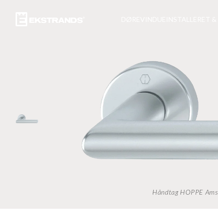
DØRE
VINDUE
INSTALLERET &
UDVENDIGE DØRE
VINDUES SORTIMENT
INSPIRATIONSBILLEDE
KATALOGER
INDERDØRE
UDVENDIGE SKYDEDØ
UNIKKE PROJEKTER
ARKITEKT SUPPORT
INDGANGSPORTE
TERRASSEDØRE
UNIKKE BOLIGER/HUS
PROJEKT & BRF
BRAND- OG LYDDØRE 
FOLDEDØRE
NYHEDER
FLEKSIBILITET
VINDUER MED FRIE F
Kontor og showrooms
Dobbeltdøre
Om os
Holdbare trævinduer
Skydedøre
Dokument
Kulturvindue
Døre i eg
CE-certificeret vindue
Pivot doors
Massive egetræsvinduer
Håndtag HOPPE Amst
Specialfremstillede døre og 
Sprossede vinduer
CE-ydeevne døre