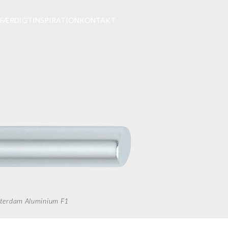
 FÆRDIGT
INSPIRATION
KONTAKT
R
RE
E
MED
ORMER
FIND ET SHOWROOM NÆR D
Ekstrands har faste udstillinger fle
VINDUER I MASSIVT EGETRÆ
Førende teknologi og eksklusive ma
erdam Aluminium F1
vinduer