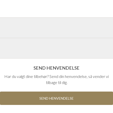
handlinger på håndtag fra Europas
kan udseendet og funktionerne på
SEND HENVENDELSE
Har du valgt dine tilbehør? Send din henvendelse, så vender vi
tilbage til dig.
SEND HENVENDELSE
HOPPE F69 RUSTFRI
HOPPE F78-1-R MESSING
Hoppe håndtag i F69
MAT
Hoppe håndtag i mat
rustfri stål mat