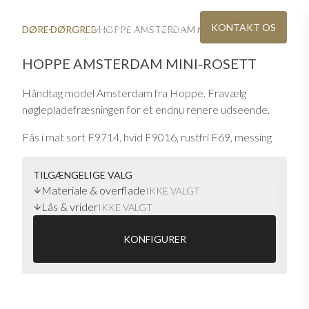
BAEREDYGTIGHED
KONTAKT OS
DØRE
DØRGREB
HOPPE AMSTERDAM MINI-ROSETT
HOPPE AMSTERDAM MINI-ROSETT
Håndtag model Amsterdam fra Hoppe. Fravælg
nøglepladefræsningen for et endnu renere udseende.
Fås i mat sort F9714, hvid F9016, rustfri F69, messing
farve blank F78-1-1R og kobber farve mat F84-1-R
TILGÆNGELIGE VALG
Materiale & overflade
IKKE VALGT
Lås & vrider
IG
KATALOG OG PRISLISTE
IKKE VALGT
re steder
Download eller bestil Ekstrand-brochurer
KONFIGURER
VINDUER I ÆGTE TRÆ
teriale
Moderne vinduer med møbelkvalitet
Hoppe Amsterdam med mini sløj