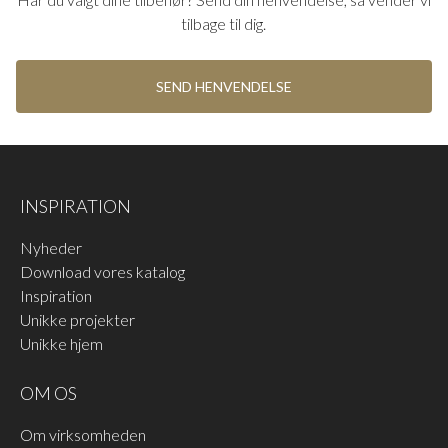
tilbage til dig.
SEND HENVENDELSE
HOPPE SORT F9714M
HOPPE ALU F1
INSPIRATION
Hoppe aluminiumshåndtag i
Hoppe aluminiumshåndtag
mat sort farve F9714M
med behandling Alu F1 sølv
Nyheder
LÆS MERE
LÆS MERE
farvet
Download vores katalog
Inspiration
Unikke projekter
Unikke hjem
OM OS
Om virksomheden