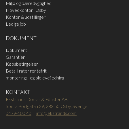
Miljø og bæredygtighed
Hovedkontor i Osby
Kontor & udstillinger
Ledige job
DOKUMENT
Dokument
Garantier
Købsbetingelser
Betal i rater rentefrit
monterings- og plejevejledning
KONTAKT
Ekstrands Dörrar & Fönster AB
Södra Portgatan 29, 283 50 Osby, Sverige
0479-100 40
|
info@ekstrands.com