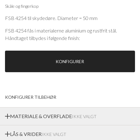
Skåle og fingerkop
FSB 4254 til skydedøre. Diameter = 50 mm
FSB 4254 fås i materialerne aluminium og rustfrit stål.
Håndtaget tilbydes i følgende finish:
0105 Anodiseret aluminium
0510 Matblæst aluminium, medium bronze
0810 Matblæst aluminium, sort
KONFIGURER
8226 Struktureret aluminium, mat hvid RAL 9016
6204 Børstet rustfrit stål, satinmat
6205 Poleret rustfrit stål
Skåle og fingerkop
KONFIGURER TILBEHØR
MATERIALE & OVERFLADE
IKKE VALGT
LÅS & VRIDER
IKKE VALGT
Ekstrands tilbyder en bred vifte af materialer og