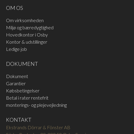
materialer som FSB-
OM OS
grebene.
UNKNOWN ITEM
FSB ALU 8226
Blæst aluminium sort
Struktureret mat hvid RAL
Om virksomheden
anodiseret
9016
Miljø og bæredygtighed
LÆS MERE
LÆS MERE
Hovedkontor i Osby
Kontor & udstillinger
Ledige job
DOKUMENT
Dokument
Garantier
FSB RUSTFRI 6204
FSB RUSTFRI 6205
Købsbetingelser
Rustfrit stål mat børstet
Rustfrit stål poleret
Betal i rater rentefrit
LÆS MERE
LÆS MERE
monterings- og plejevejledning
KONTAKT
Ekstrands Dörrar & Fönster AB