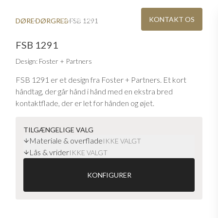
BAEREDYGTIGHED
KONTAKT OS
DØRE
DØRGREB
FSB 1291
FSB 1291
Design: Foster + Partners
FSB 1291 er et design fra Foster + Partners. Et kort
håndtag, der går hånd i hånd med en ekstra bred
kontaktflade, der er let for hånden og øjet.
Designet følger den bløde, taktile geometri af
TILGÆNGELIGE VALG
håndlavede former og linjer. De bløde former modellerer
Materiale & overflade
IKKE VALGT
elegant det reflekterede lys. Derudover smigrer den
IG
KATALOG OG PRISLISTE
Lås & vrider
IKKE VALGT
re steder
Download eller bestil Ekstrand-brochurer
"bløde form" den gribende hånd.
KONFIGURER
1291
fås kun i Aluminium. Dørgrebet fås med følgende
VINDUER I ÆGTE TRÆ
teriale
Moderne vinduer med møbelkvalitet
behandlinger:
Håndtag FSB 1291 Bronze 7
0013 Alu pure (kun for indvendige døre)
0105 Aluminium anodiseret