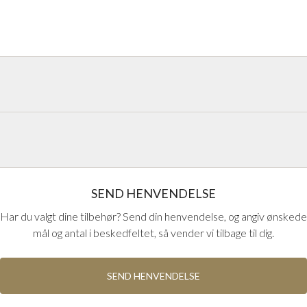
handlinger på håndtag fra Europas
kan udseendet og funktionerne på
SEND HENVENDELSE
Har du valgt dine tilbehør? Send din henvendelse, og angiv ønskede
mål og antal i beskedfeltet, så vender vi tilbage til dig.
SEND HENVENDELSE
FSB ALU 0510
UNKNOWN ITEM
Blæst aluminium medium
Blæst aluminium sort