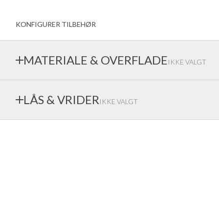
Vindue indadvendt
kreative farvevalg
Udadvendte vinduer
KONFIGURER TILBEHØR
BAS-familien
vindueshåndtag
Dørgreb
Garageportar
MATERIALE & OVERFLADE
IKKE VALGT
Inderdøre gammel standard
Ekstrands tilbyder en bred vifte af materialer og overfladebe
LÅS & VRIDER
IKKE VALGT
førende monteringsleverandører
Afhængigt af hvilken låsekasse og hvilket håndtag du vælger, 
låsen og knappen variere.
FSB ALU PURE 0013
FSB ALU 0105
Rå mat aluminium (kun
Naturfarvet poleret