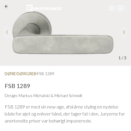
1
/
3
DØRE
DØRGREB
FSB 1289
FSB 1289
Design: Markus Michalski & Michael Schmidt
FSB 1289 er med sin new-age, afskårne styling en nydelse
både for øjet og enhver hånd, der tager fat i den. Juryerne for
anerkendte priser var behørigt imponerede.
Produktkollektionen fra designere Markus Michalski og