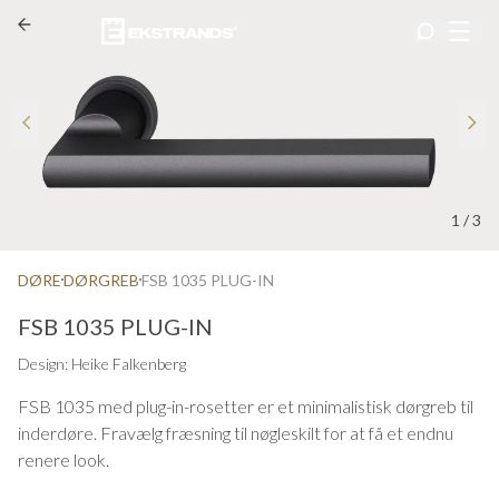
1
/
3
DØRE
DØRGREB
FSB 1035 PLUG-IN
FSB 1035 PLUG-IN
Design: Heike Falkenberg
FSB 1035 med plug-in-rosetter er et minimalistisk dørgreb til
inderdøre. Fravælg fræsning til nøgleskilt for at få et endnu
renere look.