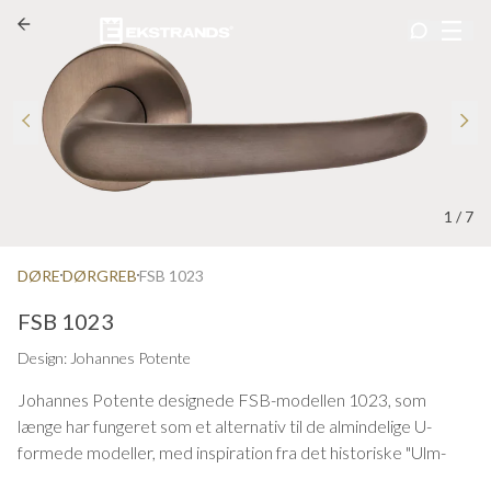
1
/
7
DØRE
DØRGREB
FSB 1023
FSB 1023
Design: Johannes Potente
Johannes Potente designede FSB-modellen 1023, som
længe har fungeret som et alternativ til de almindelige U-
formede modeller, med inspiration fra det historiske "Ulm-
håndtag" skabt af Max Bill og Ernst Moeckl i 1950'erne.