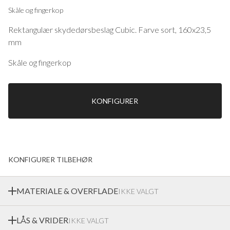
Skåle og fingerkop
Rektangulær skydedørsbeslag Cubic. Farve sort, 160x23,5
mm
Skåle og fingerkop
KONFIGURER
KONFIGURER TILBEHØR
MATERIALE & OVERFLADE
IKKE VALGT
LÅS & VRIDER
IKKE VALGT
Ekstrands tilbyder en bred vifte af materialer og