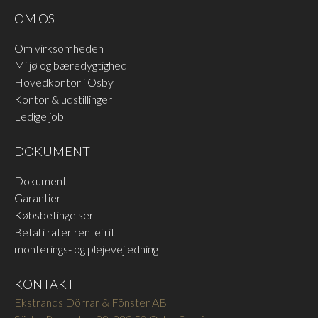
materialer som FSB-
OM OS
grebene.
UNKNOWN ITEM
FSB ALU 8226
Blæst aluminium sort
Struktureret mat hvid RAL
Om virksomheden
anodiseret
9016
Miljø og bæredygtighed
LÆS MERE
LÆS MERE
Hovedkontor i Osby
Kontor & udstillinger
Ledige job
DOKUMENT
Dokument
Garantier
FSB RUSTFRI 6204
FSB RUSTFRI 6205
Købsbetingelser
Rustfrit stål mat børstet
Rustfrit stål poleret
Betal i rater rentefrit
LÆS MERE
LÆS MERE
monterings- og plejevejledning
KONTAKT
Ekstrands Dörrar & Fönster AB